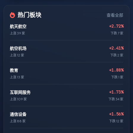
38.46亿
+2.87%
热门板块
查看全部
空间站概念
5
38.71亿
航天航空
+2.72%
上涨 39 家
下跌 7 家
航空机场
+2.41%
上涨 12 家
下跌 2 家
教育
+1.88%
上涨 13 家
下跌 1 家
互联网服务
+1.73%
上涨 109 家
下跌 34 家
通信设备
+1.56%
上涨 88 家
下跌 12 家