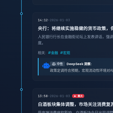
14:12
•
2026-01-03
央行：将继续实施稳健的货币政策，
人民银行行长在金融街论坛上发表讲话，强
度。
相关:
#金融
#宏观
DeepSeek 洞察:
中性
政策定调符合预期，宏观流动性环境对A
13:58
•
2026-01-03
🔥 重大
白酒板块集体调整，市场关注消费复
受高端消费疲软影响，白酒板块今日出现调