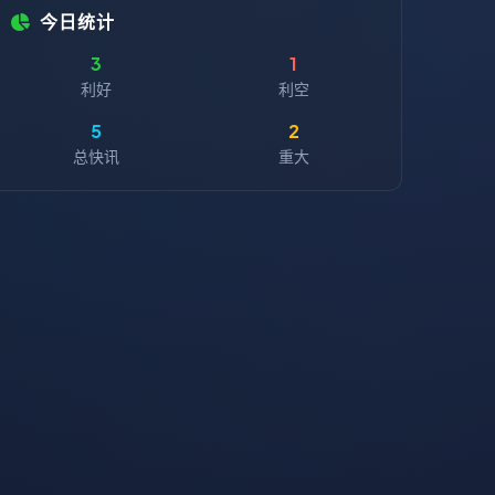
今日统计
3
1
利好
利空
5
2
总快讯
重大