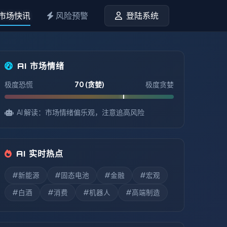
市场快讯
风险预警
登陆系统
AI 市场情绪
极度恐慌
70 (贪婪)
极度贪婪
AI 解读：市场情绪偏乐观，注意追高风险
AI 实时热点
#新能源
#固态电池
#金融
#宏观
#白酒
#消费
#机器人
#高端制造