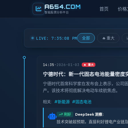
A654
.COM
首页
价格
智能股票分析平台
LIVE: 7:35:09 PM
全部
🔥 重大
14:35
•
2026-01-03
🔥 重大
宁德时代：新一代固态电池能量密度突破 
宁德时代首席科学家在发布会上表示，公司固
产。该技术将彻底解决电动车续航焦虑。
相关:
#新能源
#固态电池
DeepSeek 洞察:
利好
技术突破超预期，直接利好锂电产业链